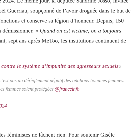
e 2024. Le même jour, la députée Sandrine Josso, invitée
Joël Guerriau, soupçonné de l’avoir droguée dans le but de
fonctions et conserve sa légion d’honneur. Depuis, 150
 à démissionner. «
Quand on est victime, on a toujours
nt, sept ans après MeToo, les institutions continuent de
e contre le système d’impunité des agresseurs sexuels
«
n’est pas un dérèglement négatif des relations hommes femmes.
e les femmes soient protégées
@franceinfo
2024
les féministes ne lâchent rien. Pour soutenir Gisèle