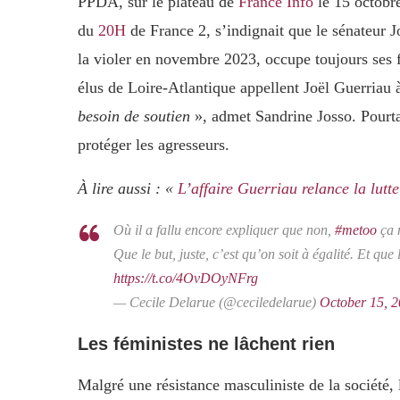
PPDA, sur le plateau de
France Info
le 15 octobr
du
20H
de France 2, s’indignait que le sénateur 
la violer en novembre 2023, occupe toujours ses 
élus de Loire-Atlantique appellent Joël Guerriau
besoin de soutien
», admet Sandrine Josso. Pourta
protéger les agresseurs.
À lire aussi : «
L’affaire Guerriau relance la lutt
Où il a fallu encore expliquer que non,
#metoo
ça 
Que le but, juste, c’est qu’on soit à égalité. Et qu
https://t.co/4OvDOyNFrg
— Cecile Delarue (@ceciledelarue)
October 15, 
Les féministes ne lâchent rien
Malgré une résistance masculiniste de la société, 