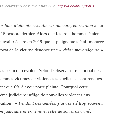
s si courageux de n’avoir pas vi0lé.
https://t.co/hbEQii5tPs
r «
faits d’atteinte sexuelle sur mineure, en réunion
» sur
 15 octobre dernier. Alors que les trois hommes étaient
on avait déclaré en 2019 que la plaignante s’était montrée
ocat de la victime dénonce une «
vision moyenâgeuse
»,
pas beaucoup évolué. Selon l’Observatoire national des
femmes victimes de violences sexuelles se sont rendues
ont que 6% à avoir porté plainte. Pourquoi cette
stème judiciaire inflige de nouvelles violences aux
uillon : «
Pendant des années, j’ai assisté trop souvent,
ion judiciaire elle-même et celle de son bras armé,