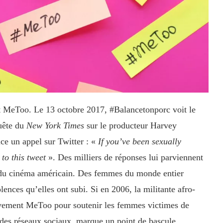
 MeToo. Le 13 octobre 2017, #Balancetonporc voit le
uête du
New York Times
sur le producteur Harvey
ce un appel sur Twitter : «
If you’ve been sexually
to this tweet
». Des milliers de réponses lui parviennent
re du cinéma américain. Des femmes du monde entier
lences qu’elles ont subi. Si en 2006, la militante afro-
uvement MeToo pour soutenir les femmes victimes de
e des réseaux sociaux, marque un point de bascule.