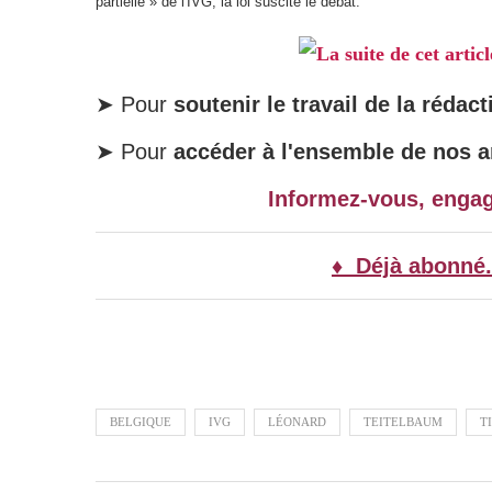
partielle » de l'IVG, la loi suscite le débat.
La suite de cet artic
➤ Pour
soutenir le travail de la rédact
➤ Pour
accéder à l'ensemble de nos ar
Informez-vous, enga
♦ Déjà abonné.
BELGIQUE
IVG
LÉONARD
TEITELBAUM
T