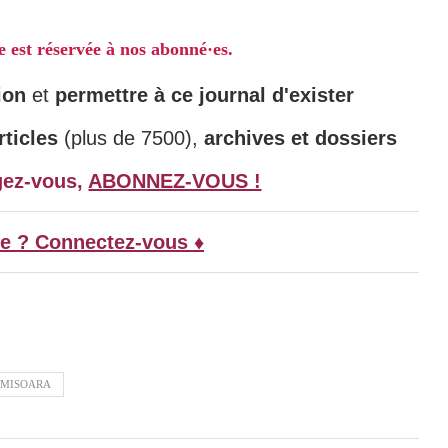
le est réservée à nos abonné·es.
ion
et
permettre à ce journal d'exister
ticles
(plus de 7500),
archives et dossiers
gez-vous,
ABONNEZ-VOUS !
e ? Connectez-vous ♦
IMISOARA