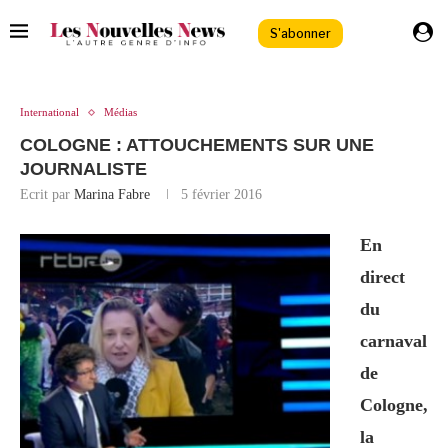
S'abonner
International
Médias
COLOGNE : ATTOUCHEMENTS SUR UNE
JOURNALISTE
Ecrit par
Marina Fabre
5 février 2016
En
direct
du
carnaval
de
Cologne,
la