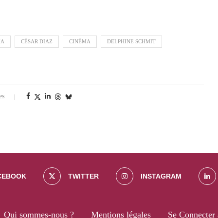
MA
CÉSAR DIAZ
CINÉMA
DELPHINE SCHMIT
es
CEBOOK
TWITTER
INSTAGRAM
Qui sommes-nous ?
Mentions légales
Se Connecter 