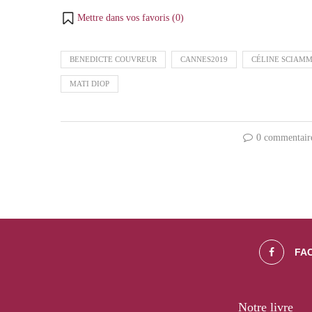
Mettre dans vos favoris (
0
)
BENEDICTE COUVREUR
CANNES2019
CÉLINE SCIAM
MATI DIOP
0 commentair
FA
Notre livre