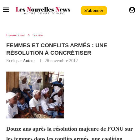
S'abonner
International
Société
FEMMES ET CONFLITS ARMÉS : UNE
RÉSOLUTION À CONCRÉTISER
Ecrit par
Auteur
26 novembre 2012
Douze ans après la résolution majeure de l’ONU sur
les femmes dans les conflits armés, une coalition