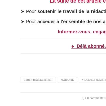
La suite de cet article
➤ Pour
soutenir le travail de la rédact
➤ Pour
accéder à l'ensemble de nos ar
Informez-vous, enga
♦ Déjà abonné.
CYBER-HARCÈLEMENT
MARJORIE
VIOLENCE SEXIST
0 commentair