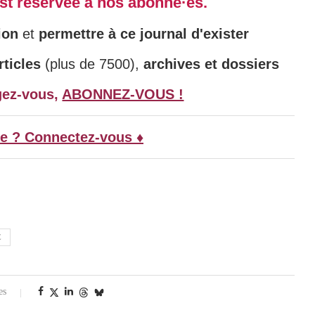
 est réservée à nos abonné·es.
ion
et
permettre à ce journal d'exister
ticles
(plus de 7500),
archives et dossiers
gez-vous,
ABONNEZ-VOUS !
e ? Connectez-vous ♦
E
es