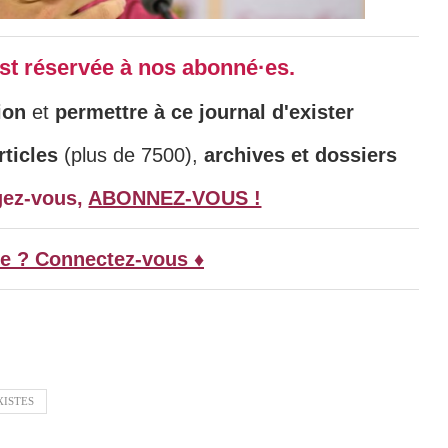
 est réservée à nos abonné·es.
ion
et
permettre à ce journal d'exister
ticles
(plus de 7500),
archives et dossiers
gez-vous,
ABONNEZ-VOUS !
e ? Connectez-vous ♦
XISTES