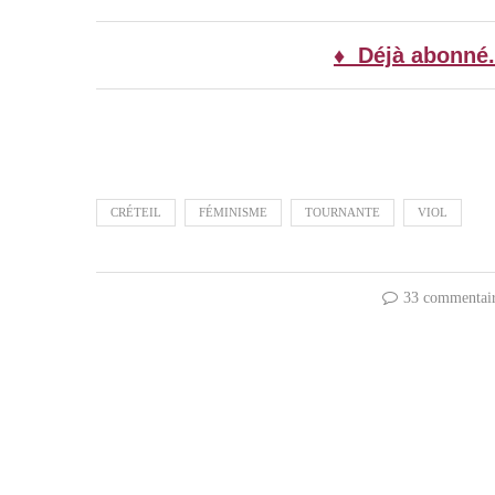
♦ Déjà abonné.
CRÉTEIL
FÉMINISME
TOURNANTE
VIOL
33 commentai