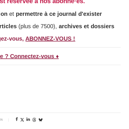
 est réservée à nos abonné·es.
ion
et
permettre à ce journal d'exister
ticles
(plus de 7500),
archives et dossiers
gez-vous,
ABONNEZ-VOUS !
e ? Connectez-vous ♦
es