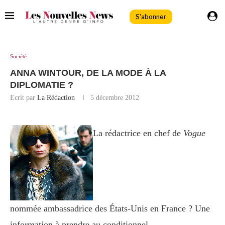
S'abonner
Société
ANNA WINTOUR, DE LA MODE À LA
DIPLOMATIE ?
Ecrit par
La Rédaction
5 décembre 2012
La rédactrice en chef de
Vogue
nommée ambassadrice des États-Unis en France ? Une
information à prendre au conditionnel.