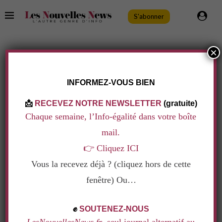
S'abonner
×
AUTEUR
LA RÉDACTION
.
INFORMEZ-VOUS BIEN
LA RÉDACTION
📩
RECEVEZ NOTRE NEWSLETTER
(gratuite)
Chaque semaine, l’Info-égalité dans votre boîte
mail.
👉
Cliquez ICI
Vous la recevez déjà ? (cliquez hors de cette
fenêtre) Ou…
.
✊
SOUTENEZ-NOUS