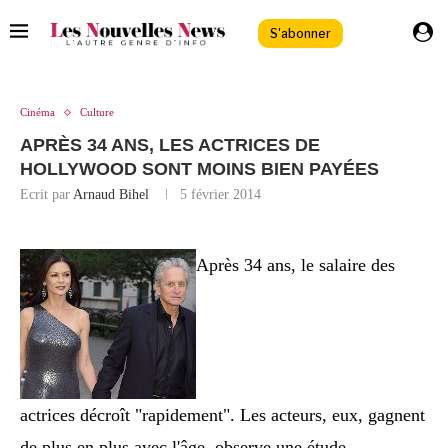
S'abonner
Cinéma
Culture
APRÈS 34 ANS, LES ACTRICES DE
HOLLYWOOD SONT MOINS BIEN PAYÉES
Ecrit par
Arnaud Bihel
5 février 2014
Après 34 ans, le salaire des
actrices décroît "rapidement". Les acteurs, eux, gagnent
de plus en plus avec l'âge, observe une étude.