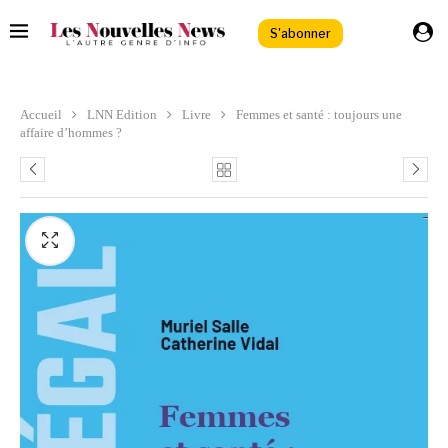
S'abonner
Accueil
LNN Edition
Livre
Femmes et santé : toujours une
affaire d’hommes ?