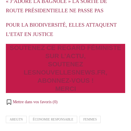
« J’ADORE LA BAGNOLE » LA SORTIE DE
ROUTE PRÉSIDENTIELLE NE PASSE PAS
POUR LA BIODIVERSITÉ, ELLES ATTAQUENT
L’ETAT EN JUSTICE
SOUTENEZ CE REGARD FÉMINISTE
SUR L’ACTU,
SOUTENEZ
LESNOUVELLESNEWS.FR,
ABONNEZ-VOUS !
MERCI
Mettre dans vos favoris (
0
)
AREGTN
ÉCONOMIE RESPONSABLE
FEMMES