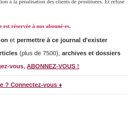
on à la pénalisation des clients de prostituées. Et refusé
le est réservée à nos abonné·es.
ion
et
permettre à ce journal d'exister
ticles
(plus de 7500),
archives et dossiers
gez-vous,
ABONNEZ-VOUS !
e ? Connectez-vous ♦