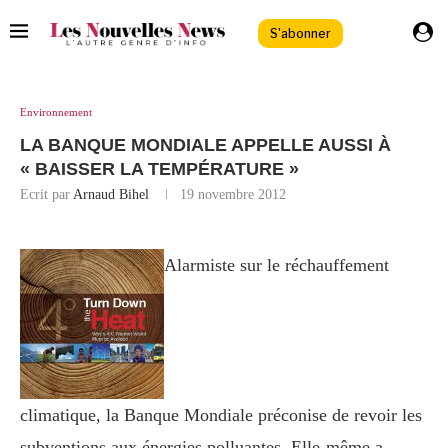
S'abonner
Environnement
LA BANQUE MONDIALE APPELLE AUSSI À
« BAISSER LA TEMPÉRATURE »
Ecrit par
Arnaud Bihel
19 novembre 2012
Alarmiste sur le réchauffement
climatique, la Banque Mondiale préconise de revoir les
subventions aux énergies polluantes. Elle-même a