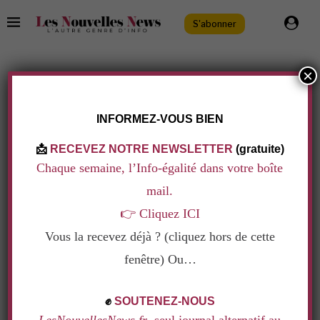
S'abonner
×
CATEGORIE
BIEN-ÊTRE ET RICHESSES
.
INFORMEZ-VOUS BIEN
📩
RECEVEZ NOTRE NEWSLETTER
(gratuite)
Chaque semaine, l’Info-égalité dans votre boîte
mail.
👉
Cliquez ICI
Vous la recevez déjà ? (cliquez hors de cette
fenêtre) Ou…
.
✊
SOUTENEZ-NOUS