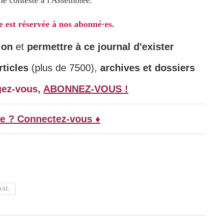
e contesté à l'Assemblée.
le est réservée à nos abonné·es.
ion
et
permettre à ce journal d'exister
ticles
(plus de 7500),
archives et dossiers
gez-vous,
ABONNEZ-VOUS !
e ? Connectez-vous ♦
YAL