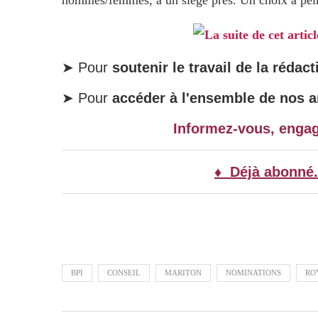
hommes/femmes, à un siège près. Un choix à pein
La suite de cet artic
➤ Pour
soutenir le travail de la rédact
➤ Pour
accéder à l'ensemble de nos ar
Informez-vous, enga
♦ Déjà abonné.
BPI
CONSEIL
MARITON
NOMINATIONS
RO