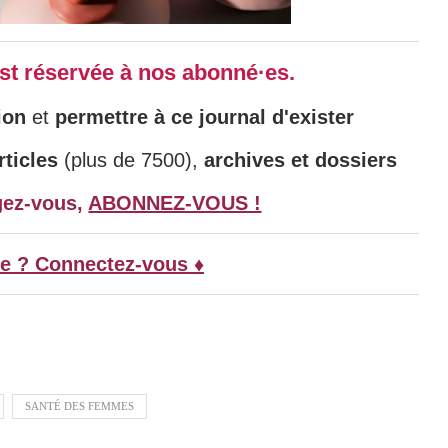
 est réservée à nos abonné·es.
ion
et
permettre à ce journal d'exister
ticles
(plus de 7500),
archives et dossiers
gez-vous,
ABONNEZ-VOUS !
e ? Connectez-vous ♦
SANTÉ DES FEMMES