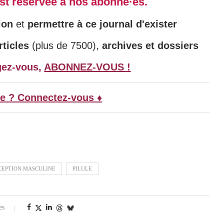
 est réservée à nos abonné·es.
ion
et
permettre à ce journal d'exister
ticles
(plus de 7500),
archives et dossiers
gez-vous,
ABONNEZ-VOUS !
e ? Connectez-vous ♦
EPTION MASCULINE
PILULE
es