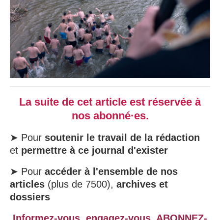
La suite de cet article est réservée à
nos abonné·es.
➤ Pour
soutenir le travail de la rédaction
et
permettre à ce journal d'exister
➤ Pour
accéder à l'ensemble de nos
articles
(plus de 7500),
archives et
dossiers
Informez-vous, engagez-vous,
ABONNEZ-