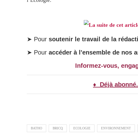
l’Écologie.
La suite de cet artic
➤ Pour
soutenir le travail de la rédact
➤ Pour
accéder à l'ensemble de nos ar
Informez-vous, enga
♦ Déjà abonné.
BATHO
BRICQ
ECOLOGIE
ENVIRONNEMENT