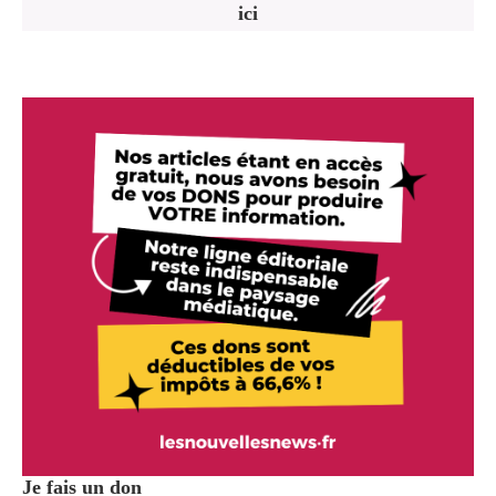
ici
Je fais un don