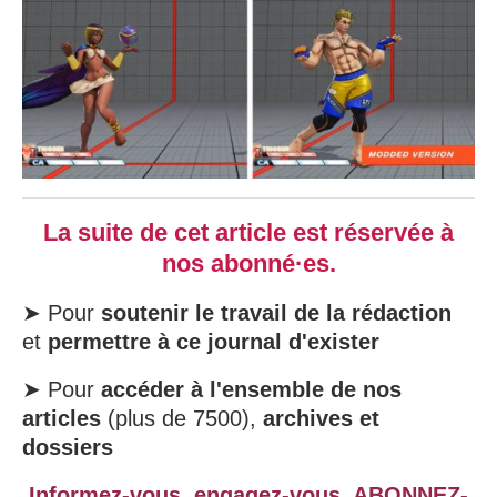
La suite de cet article est réservée à
nos abonné·es.
➤ Pour
soutenir le travail de la rédaction
et
permettre à ce journal d'exister
➤ Pour
accéder à l'ensemble de nos
articles
(plus de 7500),
archives et
dossiers
Informez-vous, engagez-vous,
ABONNEZ-