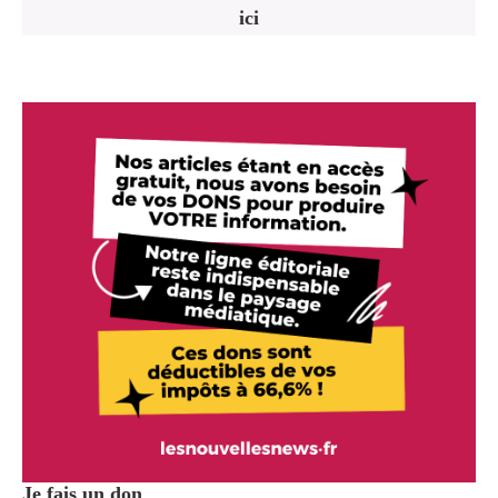
ici
Je fais un don