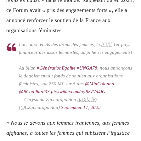
remis en cause »
dans le monde. Rappelant qu’en 2021,
ce Forum avait
«
pris des engagements forts
»,
elle a
annoncé renforcer le soutien de la France aux
organisations féministes.
Face aux reculs des droits des femmes, la 🇫🇷, 1er pays
financeur des assos féministes, amplifie ses engagements!
Au bilan
#GénérationÉgalite
#UNGA78
, nous annonçons
le doublement du fonds de soutien aux organisations
féministes, soit 250 M€ sur 5 ans.
@MinColonna
@BCouillard33
pic.twitter.com/uyBzVVd4lG
— Chrysoula Zacharopoulou 🇪🇺🇫🇷
(@CZacharopoulou)
September 17, 2023
« Nous le devons aux femmes iraniennes, aux femmes
afghanes, à toutes les femmes qui subissent l’injustice