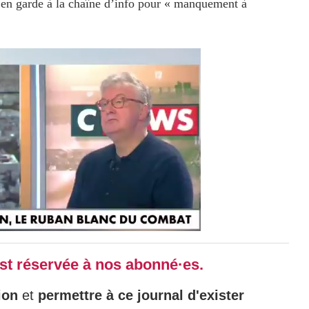
 en garde à la chaîne d’info pour « manquement à
 est réservée à nos abonné·es.
ion
et
permettre à ce journal d'exister