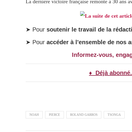
La dernière victoire française remonte à 30 ans 
La suite de cet artic
➤ Pour
soutenir le travail de la rédact
➤ Pour
accéder à l'ensemble de nos ar
Informez-vous, enga
♦ Déjà abonné.
NOAH
PIERCE
ROLAND GARROS
TSONGA