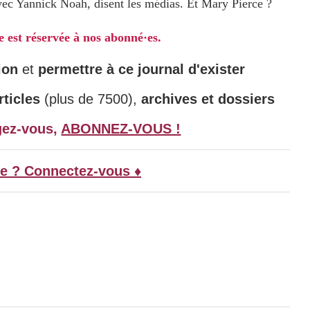
avec Yannick Noah, disent les médias. Et Mary Pierce ?
le est réservée à nos abonné·es.
ion
et
permettre à ce journal d'exister
ticles
(plus de 7500),
archives et dossiers
gez-vous,
ABONNEZ-VOUS !
e ? Connectez-vous ♦