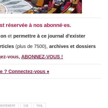
 est réservée à nos abonné·es.
ion
et
permettre à ce journal d'exister
ticles
(plus de 7500),
archives et dossiers
gez-vous,
ABONNEZ-VOUS !
e ? Connectez-vous ♦
SENTEMENT
LOI
VIOL