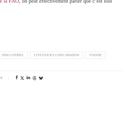
de la FAO
, on peut effectivement parier que c’est loin
INDI=USTRIEL
LIVESTOCK'S LONG SHADOW
VIANDE
re