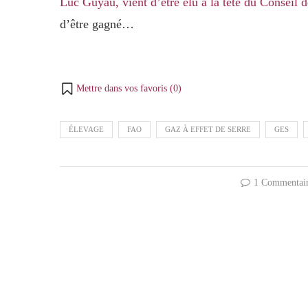
Luc Guyau, vient d’être élu à la tête du Conseil 
d’être gagné…
Mettre dans vos favoris (
0
)
ÉLEVAGE
FAO
GAZ À EFFET DE SERRE
GES
1 Commentai