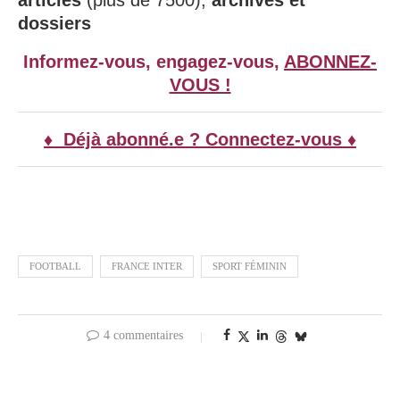
articles
(plus de 7500),
archives et
dossiers
Informez-vous, engagez-vous,
ABONNEZ-
VOUS !
♦ Déjà abonné.e ? Connectez-vous ♦
FOOTBALL
FRANCE INTER
SPORT FÉMININ
4 commentaires