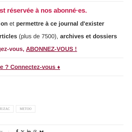
 est réservée à nos abonné·es.
ion
et
permettre à ce journal d'exister
ticles
(plus de 7500),
archives et dossiers
gez-vous,
ABONNEZ-VOUS !
e ? Connectez-vous ♦
HUZAC
METOO
es