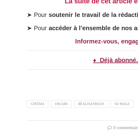
La suite de cet article
➤ Pour
soutenir le travail de la rédact
➤ Pour
accéder à l'ensemble de nos ar
Informez-vous, enga
♦ Déjà abonné.
CINÉMA
OSCARS
RÉALISATRICES
SO MALE
0 commentair