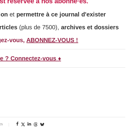
 est réservée à nos abonné·es.
ion
et
permettre à ce journal d'exister
ticles
(plus de 7500),
archives et dossiers
gez-vous,
ABONNEZ-VOUS !
e ? Connectez-vous ♦
es