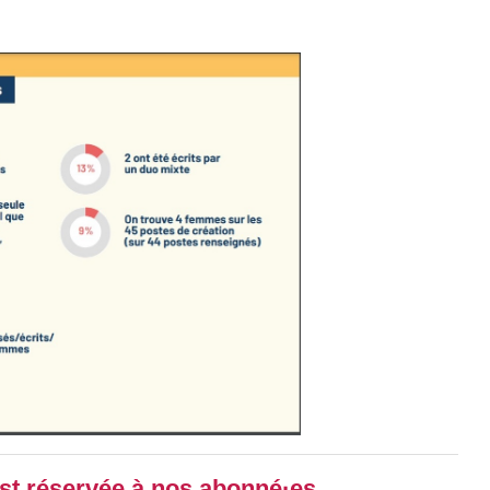
 est réservée à nos abonné·es.