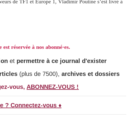
weurs de TF1 et Europe 1, Vladimir Poutine s’est livré à
le est réservée à nos abonné·es.
ion
et
permettre à ce journal d'exister
ticles
(plus de 7500),
archives et dossiers
gez-vous,
ABONNEZ-VOUS !
e ? Connectez-vous ♦