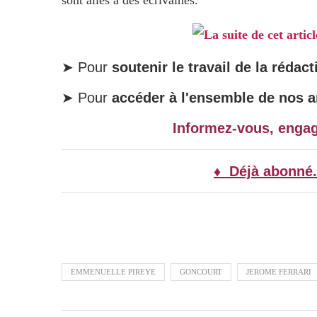
sont allés à des écrivaines.
La suite de cet artic
➤ Pour
soutenir le travail de la rédact
➤ Pour
accéder à l'ensemble de nos ar
Informez-vous, enga
♦ Déjà abonné.
EMMENUELLE PIREYE
GONCOURT
JEROME FERRARI