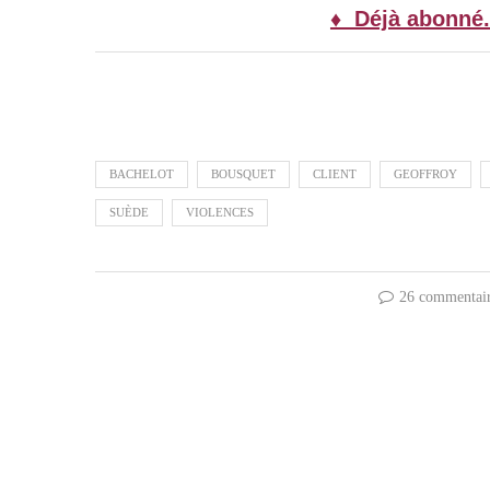
♦ Déjà abonné.
BACHELOT
BOUSQUET
CLIENT
GEOFFROY
SUÈDE
VIOLENCES
26 commentai