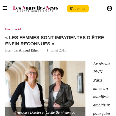
S'abonner
Eco & Social
« LES FEMMES SONT IMPATIENTES D’ÊTRE
ENFIN RECONNUES »
Ecrit par
Arnaud Bihel
1 juillet 2016
Le réseau
PWN
Paris
lance un
manifeste
ambitieux
Françoise Derolez et Cécile Bernheim, co-
pour faire