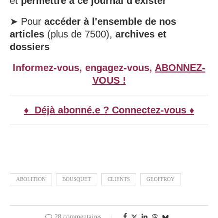
et
permettre à ce journal d'exister
➤ Pour
accéder à l'ensemble de nos
articles
(plus de 7500),
archives et
dossiers
Informez-vous, engagez-vous,
ABONNEZ-
VOUS !
♦ Déjà abonné.e ? Connectez-vous ♦
ABOLITION
BOUSQUET
CLIENTS
GEOFFROY
28 commentaires