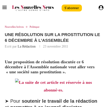
S'abonner
Nouvelles brèves
Politique
UNE RÉSOLUTION SUR LA PROSTITUTION LE
6 DÉCEMBRE À L’ASSEMBLÉE
Ecrit par
La Rédaction
23 novembre 2011
Une proposition de résolution discutée ce 6
décembre à l'Assemblée nationale veut aller vers
« une société sans prostitution ».
La suite de cet article est réservée à nos
abonné·es.
➤ Pour
soutenir le travail de la rédaction