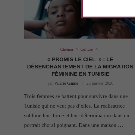
Cinéma
Culture
« PROMIS LE CIEL » : LE
DÉSENCHANTEMENT DE LA MIGRATION
FÉMININE EN TUNISIE
par
Valérie Ganne
26 janvier 2026
Trois femmes se battent pour survivre dans une
Tunisie qui ne veut pas d’elles. La réalisatrice
sublime leur force et leur détermination dans un
portrait choral poignant. Dans une maison …