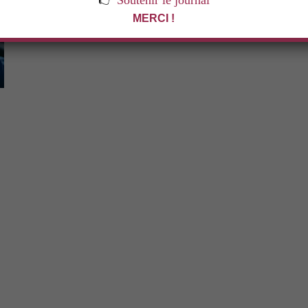
👉
Soutenir le journal
MERCI !