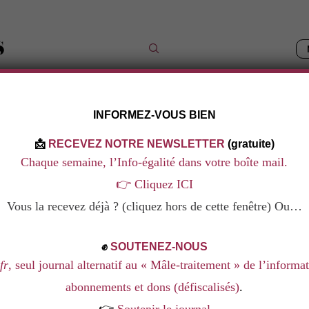
INFORMEZ-VOUS BIEN
IQUES
LES DOSSIERS
NOS LIVRES
NOS FORMAT
📩
RECEVEZ NOTRE NEWSLETTER
(gratuite)
Chaque semaine, l’Info-égalité dans votre boîte mail.
👉
Cliquez ICI
A LOBE NANEY
Vous la recevez déjà ? (cliquez hors de cette fenêtre) Ou…
✊
SOUTENEZ-NOUS
fr
, seul journal alternatif au « Mâle-traitement » de l’informa
abonnements et dons (défiscalisés)
.