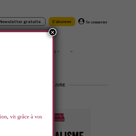
Newsletter gratuite
S'abonner
Se connecter
×
IONS
SOUTENIR LNN
LE LIVRE
tion
,
vit grâce à vos