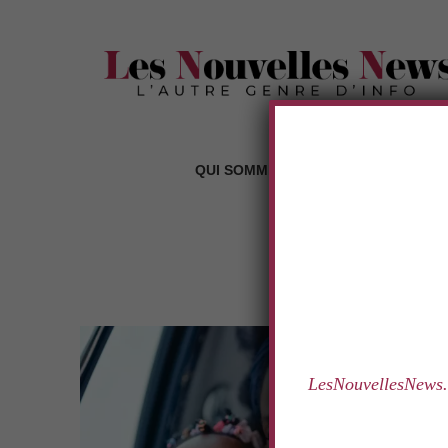
.
QUI SOMMES-NOUS ?
LES RUBR
TAG:
DEBOR
.
LesNouvellesNews.