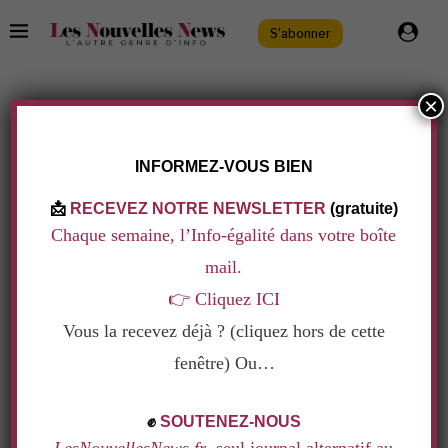
S'abonner
×
TAG:
MERE DE TOUS LES MENSONGES
.
INFORMEZ-VOUS BIEN
📩
RECEVEZ NOTRE NEWSLETTER
(gratuite)
Chaque semaine, l’Info-égalité dans votre boîte
mail.
👉
Cliquez ICI
Vous la recevez déjà ? (cliquez hors de cette
fenêtre) Ou…
.
✊
SOUTENEZ-NOUS