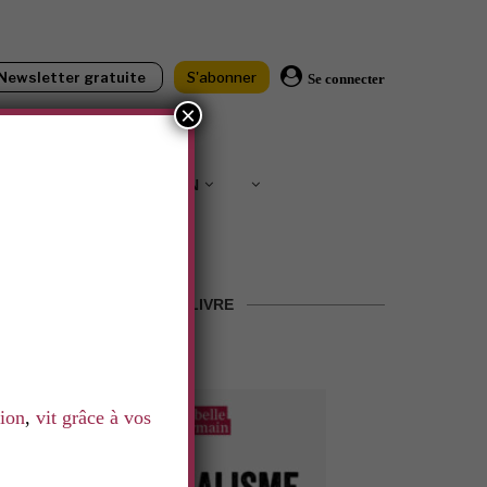
Newsletter gratuite
S'abonner
Se connecter
×
IONS
SOUTENIR LNN
LE LIVRE
tion
,
vit grâce à vos