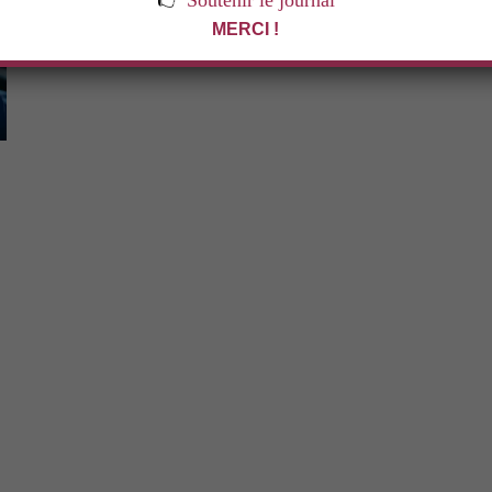
👉
Soutenir le journal
MERCI !