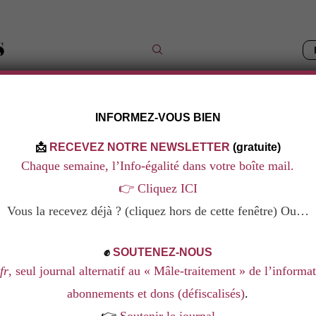
INFORMEZ-VOUS BIEN
IQUES
LES DOSSIERS
NOS LIVRES
NOS FORMAT
📩
RECEVEZ NOTRE NEWSLETTER
(gratuite)
Chaque semaine, l’Info-égalité dans votre boîte mail.
👉
Cliquez ICI
IGRANTES
Vous la recevez déjà ? (cliquez hors de cette fenêtre) Ou…
✊
SOUTENEZ-NOUS
fr
, seul journal alternatif au « Mâle-traitement » de l’informa
abonnements et dons (défiscalisés)
.