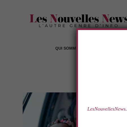
.
QUI SOMMES-NOUS ?
LES RUBR
TAG:
M
.
LesNouvellesNews.