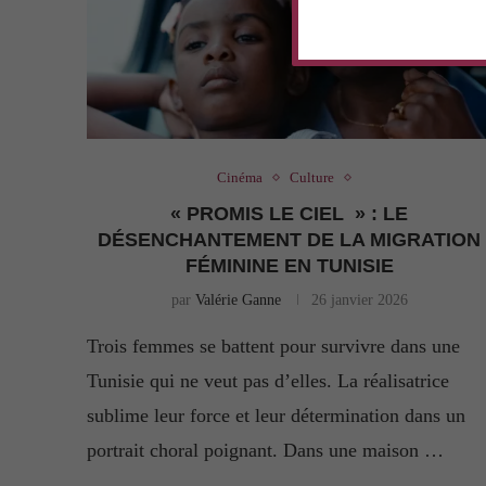
Cinéma
Culture
« PROMIS LE CIEL » : LE
DÉSENCHANTEMENT DE LA MIGRATION
FÉMININE EN TUNISIE
par
Valérie Ganne
26 janvier 2026
Trois femmes se battent pour survivre dans une
Tunisie qui ne veut pas d’elles. La réalisatrice
sublime leur force et leur détermination dans un
portrait choral poignant. Dans une maison …