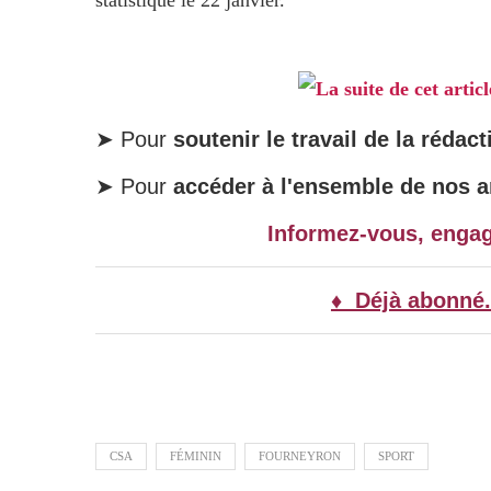
statistique le 22 janvier.
La suite de cet artic
➤ Pour
soutenir le travail de la rédact
➤ Pour
accéder à l'ensemble de nos ar
Informez-vous, enga
♦ Déjà abonné.
CSA
FÉMININ
FOURNEYRON
SPORT