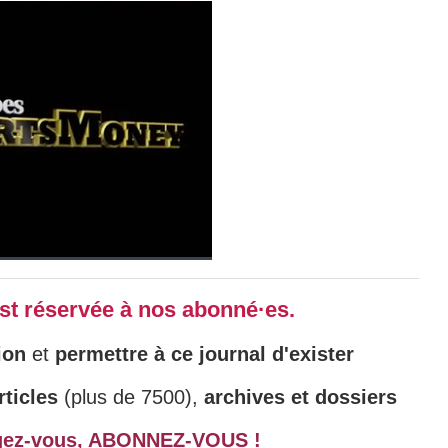
 est réservée à nos abonné·es.
ion
et
permettre à ce journal d'exister
ticles
(plus de 7500),
archives et dossiers
gez-vous,
ABONNEZ-VOUS !