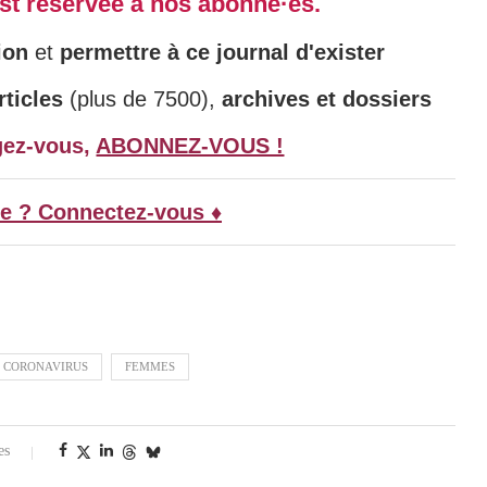
 est réservée à nos abonné·es.
ion
et
permettre à ce journal d'exister
ticles
(plus de 7500),
archives et dossiers
gez-vous,
ABONNEZ-VOUS !
e ? Connectez-vous ♦
CORONAVIRUS
FEMMES
es