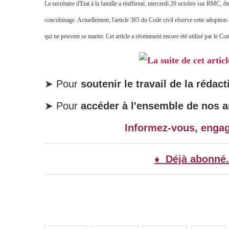
La secrétaire d'Etat à la famille a réaffirmé, mercredi 20 octobre sur RMC, êt
concubinage. Actuellement, l'article 365 du Code civil réserve cette adoption
qui ne peuvent se marier. Cet article a récemment encore été utilisé par le Co
La suite de cet artic
➤ Pour
soutenir le travail de la rédact
➤ Pour
accéder à l'ensemble de nos ar
Informez-vous, enga
♦ Déjà abonné.