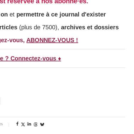
 est réservée à nos abonné·es.
ion
et
permettre à ce journal d'exister
ticles
(plus de 7500),
archives et dossiers
gez-vous,
ABONNEZ-VOUS !
e ? Connectez-vous ♦
es