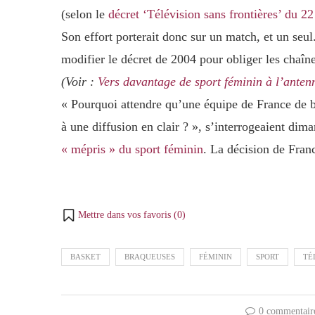
(selon le
décret ‘Télévision sans frontières’ du 
Son effort porterait donc sur un match, et un se
modifier le décret de 2004 pour obliger les chaîn
(Voir :
Vers davantage de sport féminin à l’anten
« Pourquoi attendre qu’une équipe de France de ba
à une diffusion en clair ? », s’interrogeaient dim
« mépris » du sport féminin
. La décision de Franc
Mettre dans vos favoris (
0
)
BASKET
BRAQUEUSES
FÉMININ
SPORT
TÉ
0 commentair