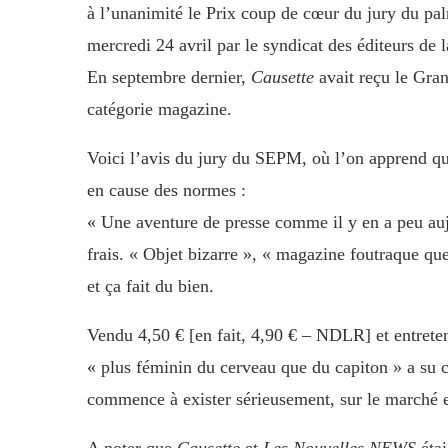
à l’unanimité le Prix coup de cœur du jury du p
mercredi 24 avril par le syndicat des éditeurs d
En septembre dernier,
Causette
avait reçu le Gra
catégorie magazine.
Voici l’avis du jury du SEPM, où l’on apprend q
en cause des normes :
« Une aventure de presse comme il y en a peu aujo
frais. « Objet bizarre », « magazine foutraque que
et ça fait du bien.
Vendu 4,50 € [en fait, 4,90 € – NDLR] et entrete
« plus féminin du cerveau que du capiton » a su 
commence à exister sérieusement, sur le marché e
A noter que
Causette
et
Les Nouvelles NEWS
étai