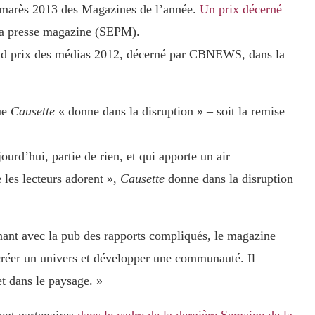
almarès 2013 des Magazines de l’année.
Un prix décerné
e la presse magazine (SEPM).
nd prix des médias 2012, décerné par CBNEWS, dans la
ue
Causette
« donne dans la disruption » – soit la remise
urd’hui, partie de rien, et qui apporte un air
 les lecteurs adorent »,
Causette
donne dans la disruption
nant avec la pub des rapports compliqués, le magazine
créer un univers et développer une communauté. Il
t dans le paysage. »
ent partenaires
dans le cadre de la dernière Semaine de la