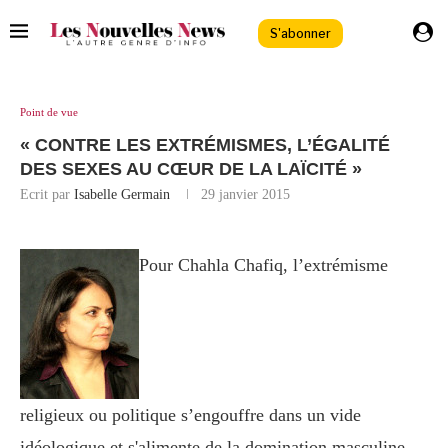
S'abonner
Point de vue
« CONTRE LES EXTRÉMISMES, L’ÉGALITÉ
DES SEXES AU CŒUR DE LA LAÏCITÉ »
Ecrit par
Isabelle Germain
29 janvier 2015
Pour Chahla Chafiq, l’extrémisme
religieux ou politique s’engouffre dans un vide
idéologique et s'alimente de la domination masculine.